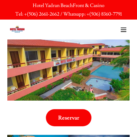
Hotel Yadran BeachFront & Casino
Tel: +
(506) 2661-2662
/ Whatsapp: +
(506) 8360-7791
Reservar